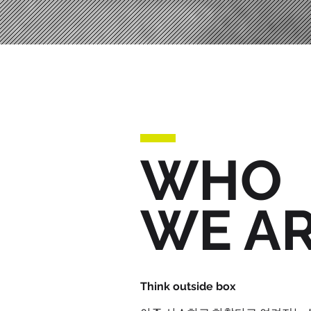
WHO
WE A
Think outside box