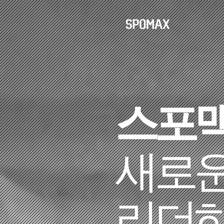
스포
​새로
리더